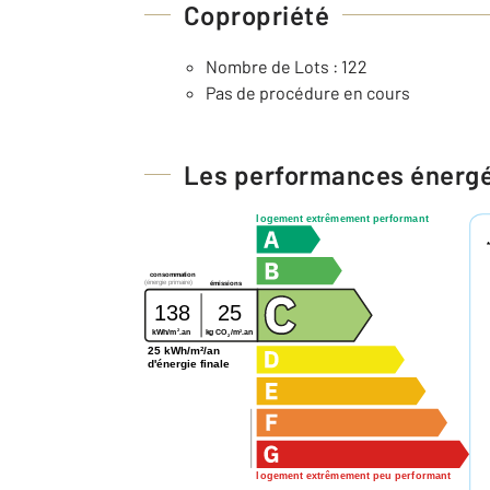
Copropriété
Nombre de Lots : 122
Pas de procédure en cours
Les performances énerg
logement extrêmement performant
consommation
(énergie primaire)
émissions
138
25
2
2
kg CO
/m
.an
kWh/m
.an
2
25 kWh/m²/an
d'énergie finale
logement extrêmement peu performant