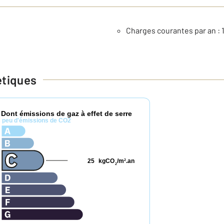
Charges courantes par an : 
étiques
Dont émissions de gaz à effet de serre
*
peu d'émissions de CO2
25
kgCO
/m
.an
2
2