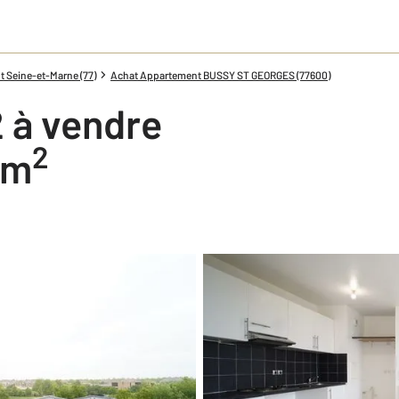
 Seine-et-Marne (77)
Achat Appartement BUSSY ST GEORGES (77600)
 à vendre
2
 m