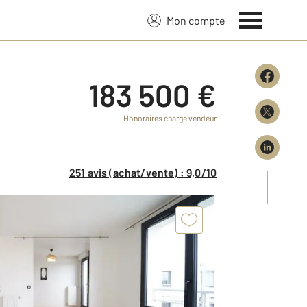
Mon compte
183 500 €
Honoraires charge vendeur
251 avis (achat/vente) : 9,0/10